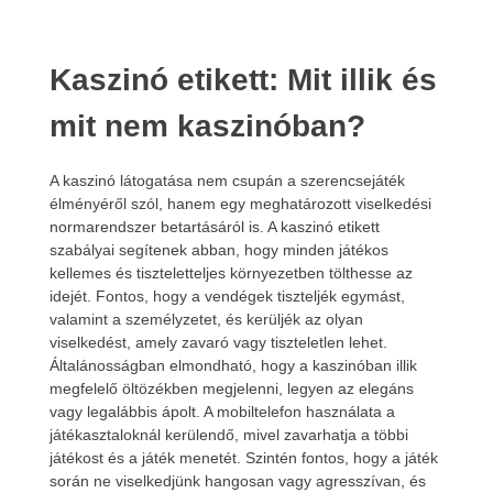
Kaszinó etikett: Mit illik és
mit nem kaszinóban?
A kaszinó látogatása nem csupán a szerencsejáték
élményéről szól, hanem egy meghatározott viselkedési
normarendszer betartásáról is. A kaszinó etikett
szabályai segítenek abban, hogy minden játékos
kellemes és tiszteletteljes környezetben tölthesse az
idejét. Fontos, hogy a vendégek tiszteljék egymást,
valamint a személyzetet, és kerüljék az olyan
viselkedést, amely zavaró vagy tiszteletlen lehet.
Általánosságban elmondható, hogy a kaszinóban illik
megfelelő öltözékben megjelenni, legyen az elegáns
vagy legalábbis ápolt. A mobiltelefon használata a
játékasztaloknál kerülendő, mivel zavarhatja a többi
játékost és a játék menetét. Szintén fontos, hogy a játék
során ne viselkedjünk hangosan vagy agresszívan, és