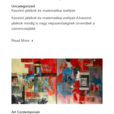
Uncategorized
Kaszinó játékok és matematikai esélyek
Kaszinó játékok és matematikai esélyek A kaszinó
játékok mindig is nagy népszerűségnek örvendtek a
szerencsejáték
Read More
Art Contemporain